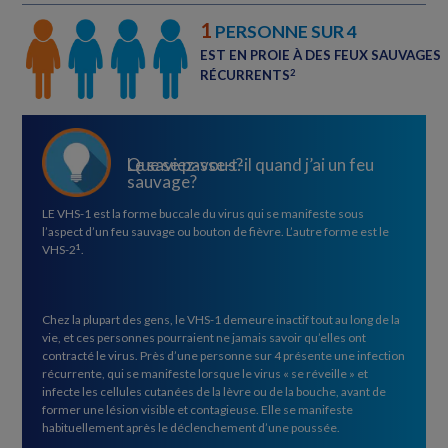
1
PERSONNE SUR 4
EST EN PROIE À DES FEUX SAUVAGES
RÉCURRENTS
2
Le saviez-vous?
Que se passe-t-il quand j’ai un feu
sauvage?
LE VHS-1 est la forme buccale du virus qui se manifeste sous
l’aspect d’un feu sauvage ou bouton de fièvre. L’autre forme est le
VHS-2
.
1
Chez la plupart des gens, le VHS-1 demeure inactif tout au long de la
vie, et ces personnes pourraient ne jamais savoir qu’elles ont
contracté le virus. Près d’une personne sur 4 présente une infection
récurrente, qui se manifeste lorsque le virus « se réveille » et
infecte les cellules cutanées de la lèvre ou de la bouche, avant de
former une lésion visible et contagieuse. Elle se manifeste
habituellement après le déclenchement d’une poussée.