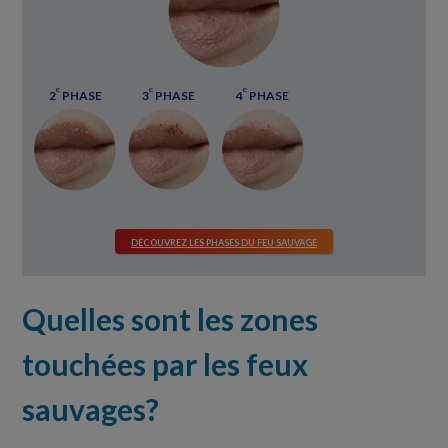
e
e
e
2
PHASE
3
PHASE
4
PHASE
DÉCOUVREZ LES PHASES DU FEU SAUVAGE
Quelles sont les zones
touchées par les feux
sauvages?