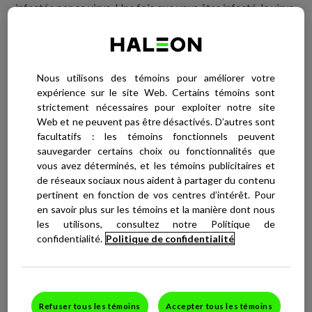
infectée par ce virus. Une fois que vous êtes infecté, le virus
ne quitte plus votre corps. Bien des gens ne savent pas
exactement comment ils ont été exposés au virus la
première fois; ils le contractent généralement durant la
petite enfance, même s’il ne se manifeste pas par un feu
Nous utilisons des témoins pour améliorer votre
sauvage visible.
expérience sur le site Web. Certains témoins sont
strictement nécessaires pour exploiter notre site
Après avoir contracté le virus, il se peut que vous ne
Web et ne peuvent pas être désactivés. D’autres sont
présentiez aucun symptôme jusqu’à ce que le virus soit «
facultatifs : les témoins fonctionnels peuvent
activé ». Il devient alors plus actif, et des poussées de feux
sauvegarder certains choix ou fonctionnalités que
sauvages surviennent. Parmi les
déclencheurs de feux
vous avez déterminés, et les témoins publicitaires et
sauvages
, on compte le rhume, la grippe et la fièvre – d’où le
de réseaux sociaux nous aident à partager du contenu
terme « boutons de fièvre » couramment employé pour
pertinent en fonction de vos centres d’intérêt. Pour
désigner les feux sauvages – ainsi que le stress, la fatigue, le
en savoir plus sur les témoins et la manière dont nous
les utilisons, consultez notre Politique de
soleil et le vent.
confidentialité.
Politique de confidentialité
Certaines personnes peuvent toutefois être porteuses du
virus sans manifester de symptômes – en d’autres mots,
elles n’ont jamais de feu sauvage – et peuvent donc le
transmettre à d’autres sans le savoir.
Refuser tous les témoins
Accepter tous les témoins