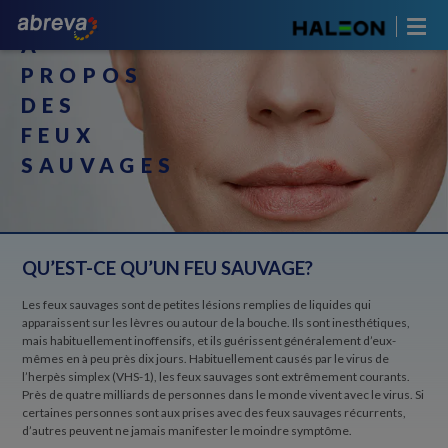
À
PROPOS
DES
FEUX
SAUVAGES
QU’EST-CE QU’UN FEU SAUVAGE?
Les feux sauvages sont de petites lésions remplies de liquides qui
apparaissent sur les lèvres ou autour de la bouche. Ils sont inesthétiques,
mais habituellement inoffensifs, et ils guérissent généralement d’eux-
mêmes en à peu près dix jours. Habituellement causés par le virus de
l’herpès simplex (VHS-1), les feux sauvages sont extrêmement courants.
Près de quatre milliards de personnes dans le monde vivent avec le virus. Si
certaines personnes sont aux prises avec des feux sauvages récurrents,
d’autres peuvent ne jamais manifester le moindre symptôme.