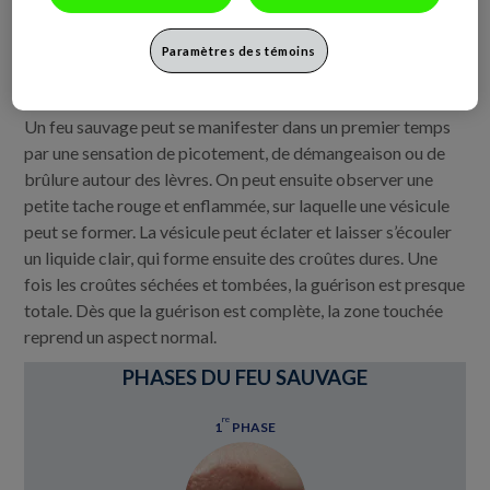
À quoi ressemble un feu
Paramètres des témoins
sauvage?
Un feu sauvage peut se manifester dans un premier temps
par une sensation de picotement, de démangeaison ou de
brûlure autour des lèvres. On peut ensuite observer une
petite tache rouge et enflammée, sur laquelle une vésicule
peut se former. La vésicule peut éclater et laisser s’écouler
un liquide clair, qui forme ensuite des croûtes dures. Une
fois les croûtes séchées et tombées, la guérison est presque
totale. Dès que la guérison est complète, la zone touchée
reprend un aspect normal.
PHASES DU FEU SAUVAGE
re
1
PHASE