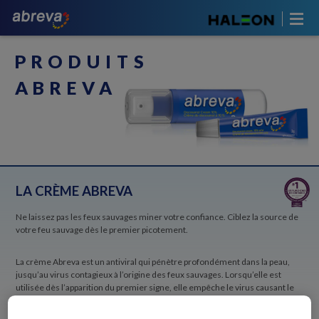
PRODUITS
ABREVA
LA CRÈME ABREVA
Ne laissez pas les feux sauvages miner votre confiance. Ciblez la source de
votre feu sauvage dès le premier picotement.
La crème Abreva est un antiviral qui pénètre profondément dans la peau,
jusqu’au virus contagieux à l’origine des feux sauvages. Lorsqu’elle est
utilisée dès l’apparition du premier signe, elle empêche le virus causant le
feu sauvage d’atteindre les cellules avoisinantes et réduit la durée de la
douleur, de la sensation de brûlure, des démangeaisons ou des