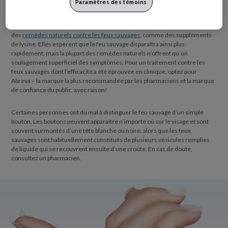
Paramètres des témoins
sont des petites vésicules remplies de liquide qui se forment sur les lèvres
ou autour de la bouche. Elles peuvent être douloureuses et inesthétiques,
ce qui pousse certaines personnes aux prises avec ce problème à essayer
des
remèdes naturels contre les feux sauvages
, comme des suppléments
de lysine. Elles espèrent que le feu sauvage disparaîtra ainsi plus
rapidement, mais la plupart des remèdes naturels n’offrent qu’un
soulagement superficiel des symptômes. Pour un traitement contre les
feux sauvages dont l’efficacité a été éprouvée en clinique, optez pour
Abreva – la marque la plus recommandée par les pharmaciens et la marque
de confiance du public, avec raison!
Certaines personnes ont du mal à distinguer le feu sauvage d’un simple
bouton. Les boutons peuvent apparaître n’importe où sur le visage et sont
souvent surmontés d’une tête blanche ou noire, alors que les feux
sauvages sont habituellement constitués de plusieurs vésicules remplies
de liquide qui se recouvrent ensuite d’une croûte. En cas de doute,
consultez un pharmacien.