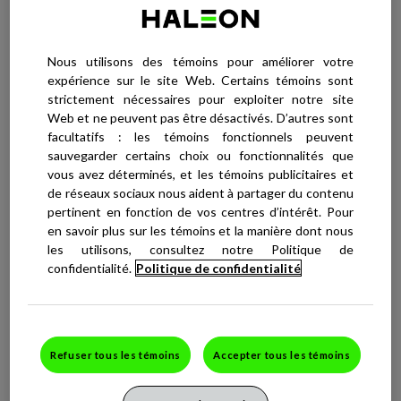
picotements.
QUEL EST LE MODE D’ACTION DE LA CRÈME
Nous utilisons des témoins pour améliorer votre
ABREVA DANS LE TRAITEMENT DES FEUX
expérience sur le site Web. Certains témoins sont
SAUVAGES?
strictement nécessaires pour exploiter notre site
Abreva, dont l’efficacité est cliniquement prouvée, réduit le temps de
Web et ne peuvent pas être désactivés. D’autres sont
guérison des feux sauvages ainsi que la durée de la douleur, de la sensation
facultatifs : les témoins fonctionnels peuvent
de brûlure, des démangeaisons et des picotements associés aux feux
sauvages. Lors d’essais cliniques, on a observé dans le groupe utilisant
sauvegarder certains choix ou fonctionnalités que
Abreva une diminution statistiquement significative du délai de guérison
vous avez déterminés, et les témoins publicitaires et
complète par rapport au groupe prenant un placebo.
de réseaux sociaux nous aident à partager du contenu
pertinent en fonction de vos centres d’intérêt. Pour
Abreva est le traitement contre les feux sauvages le plus recommandé par
en savoir plus sur les témoins et la manière dont nous
les pharmaciens, ainsi que celui auquel les Canadiens font le plus confiance.
les utilisons, consultez notre Politique de
Pour vous assurer qu’Abreva vous convient, veuillez toujours lire et suivre
confidentialité.
Politique de confidentialité
les indications de la notice, ou demander conseil à votre médecin ou à votre
pharmacien. La crème Abreva est vendue sous forme de tube ou de pompe
pratiques, pour répondre à vos besoins à la maison comme ailleurs.
DANS QUEL CAS LA CRÈME ABREVA CONTRE
Refuser tous les témoins
Accepter tous les témoins
LES FEUX SAUVAGES EST-ELLE EFFICACE?
La crème Abreva est spécialement conçue pour traiter et guérir les feux
sauvages causés par le virus de l’herpès simplex (VHS-1). Les feux sauvages